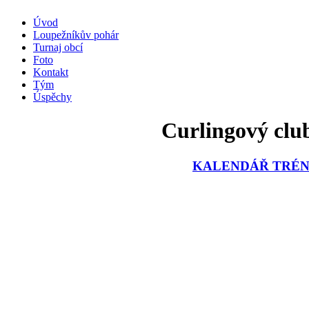
Úvod
Loupežníkův pohár
Turnaj obcí
Foto
Kontakt
Tým
Úspěchy
Curlingový club
KALENDÁŘ TRÉNI